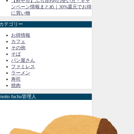
【府中市】ふちゅPayの使い方・キャ
ンペーン情報まとめ｜30%還元でお得
に買い物
カテゴリー
お得情報
カフェ
その他
そば
パン屋さん
ファミレス
ラーメン
寿司
焼肉
motto fuchu管理人