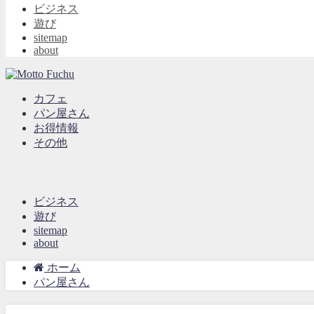
ビジネス
遊び
sitemap
about
カフェ
パン屋さん
お得情報
その他
ビジネス
遊び
sitemap
about
ホーム
パン屋さん