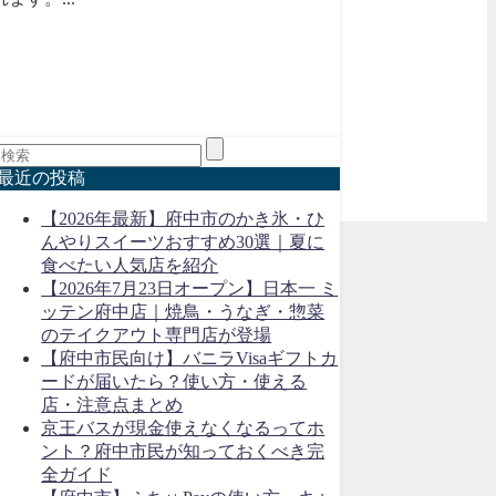
最近の投稿
【2026年最新】府中市のかき氷・ひ
んやりスイーツおすすめ30選｜夏に
食べたい人気店を紹介
【2026年7月23日オープン】日本一 ミ
ッテン府中店｜焼鳥・うなぎ・惣菜
のテイクアウト専門店が登場
【府中市民向け】バニラVisaギフトカ
ードが届いたら？使い方・使える
店・注意点まとめ
京王バスが現金使えなくなるってホ
ント？府中市民が知っておくべき完
全ガイド