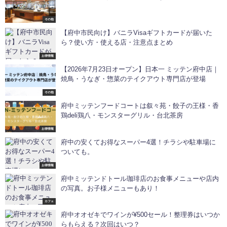
その他
【府中市民向け】バニラVisaギフトカードが届いた
ら？使い方・使える店・注意点まとめ
お得情報
【2026年7月23日オープン】日本一 ミッテン府中店｜
焼鳥・うなぎ・惣菜のテイクアウト専門店が登場
その他
府中ミッテンフードコートは叙々苑・餃子の王様・香
鶏deli鶏八・モンスターグリル・台北茶房
お得情報
府中の安くてお得なスーパー4選！チラシや駐車場に
ついても。
お得情報
府中ミッテンドトール珈琲店のお食事メニューや店内
の写真。お子様メニューもあり！
カフェ
府中オオゼキでワインが¥500セール！整理券はいつか
らもらえる？次回はいつ？