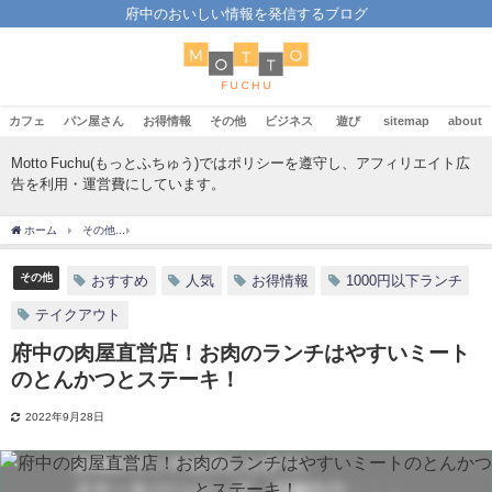
府中のおいしい情報を発信するブログ
カフェ
パン屋さん
お得情報
その他
ビジネス
遊び
sitemap
about
Motto Fuchu(もっとふちゅう)ではポリシーを遵守し、アフィリエイト広
告を利用・運営費にしています。
ホーム
その他
府中の肉屋直営店！お肉のランチはやすいミートのとんかつとステー
その他
おすすめ
人気
お得情報
1000円以下ランチ
テイクアウト
府中の肉屋直営店！お肉のランチはやすいミート
のとんかつとステーキ！
2022年9月28日