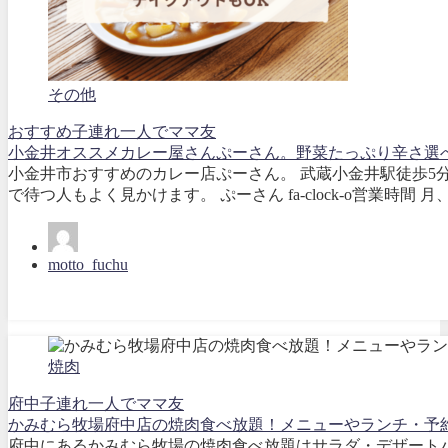
その他
おすすめ
子連れ
一人で
ママ友
小金井オススメカレー屋さんぷーさん。野菜たっぷり辛さ選
小金井市おすすめのカレー店ぷーさん。 武蔵小金井駅徒歩5
で待つ人もよく見かけます。 ぷーさん fa-clock-o営業時間 月、水
motto_fuchu
焼肉
府中
子連れ
一人で
ママ友
かみむら牧場府中店の焼肉食べ放題！メニューやランチ・予
府中にあるかみむら牧場の焼肉食べ放題はサラダ・デザートバー