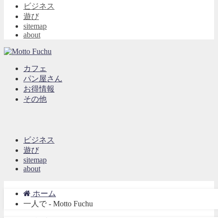
ビジネス
遊び
sitemap
about
カフェ
パン屋さん
お得情報
その他
ビジネス
遊び
sitemap
about
ホーム
一人で - Motto Fuchu