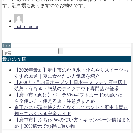
す。駐車場もありますのでお勧めです。...
motto_fuchu
1 / 2
最近の投稿
【2026年最新】府中市のかき氷・ひんやりスイーツお
すすめ30選｜夏に食べたい人気店を紹介
【2026年7月23日オープン】日本一 ミッテン府中店｜
焼鳥・うなぎ・惣菜のテイクアウト専門店が登場
【府中市民向け】バニラVisaギフトカードが届いた
ら？使い方・使える店・注意点まとめ
京王バスが現金使えなくなるってホント？府中市民が
知っておくべき完全ガイド
【府中市】ふちゅPayの使い方・キャンペーン情報まと
め｜30%還元でお得に買い物