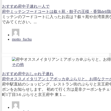
おすすめ
府中
子連れ
一人で
府中ミッテンフードコートは叙々苑・餃子の王様・香鶏deli
ミッテンのフードコートに入ったお店は？叙々苑や台湾茶房
でみてください。...
motto_fuchu
その他
おすすめ
府中
おしゃれ
子連れ
府中オススメイタリアンミアボッカ＠ぷらりと。お得なクー
府中駅直結のショッピング、レストラン街のぷらりと京王府
ポンをお知らせします。 初めて行く方は是非クーポンをチェ
町1丁目3-6 ぷらりと京王府中 東１...