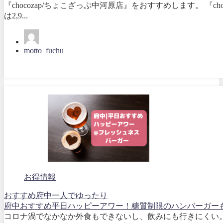
『chocozap/ちょこざっぷ中河原店』をおすすめします。 『
は2,9...
motto_fuchu
お得情報
おすすめ
府中
一人で
ゆったり
府中おすすめ平日ハッピーアワー！糖質制限のハンバーガー
コロナ渦でなかなか外食もできないし、飲みにも行きにくい